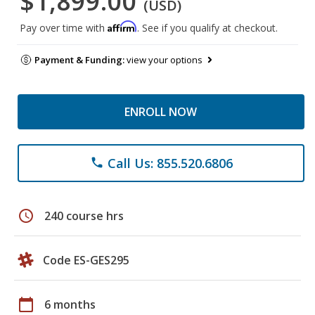
$1,899.00
(USD)
Affirm
Pay over time with
. See if you qualify at checkout.
Payment & Funding:
view your options
ENROLL NOW
Call Us: 855.520.6806
phone
schedule
240 course hrs
Code ES-GES295
calendar_today
6 months