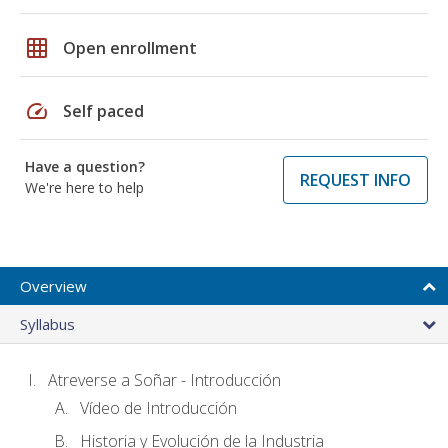
grid_on
Open enrollment
speed
Self paced
Have a question?
REQUEST INFO
We're here to help
Overview
Syllabus
Atreverse a Soñar - Introducción
Vídeo de Introducción
Historia y Evolución de la Industria