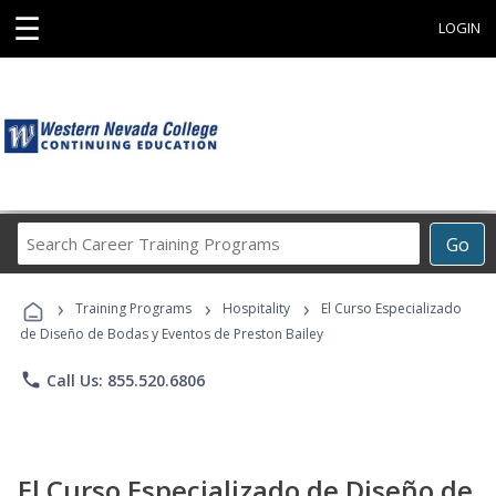
☰
LOGIN
Search
Go
Career
Training
›
›
›
Programs
Training Programs
Hospitality
El Curso Especializado
de Diseño de Bodas y Eventos de Preston Bailey
phone
Call Us: 855.520.6806
El Curso Especializado de Diseño de