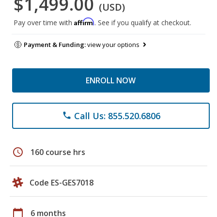
$1,499.00
(USD)
Affirm
Pay over time with
. See if you qualify at checkout.
Payment & Funding:
view your options
ENROLL NOW
Call Us: 855.520.6806
phone
schedule
160 course hrs
Code ES-GES7018
calendar_today
6 months