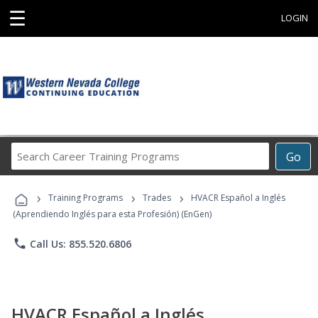
☰
LOGIN
Search
Go
Career
Training
›
›
›
Programs
Training Programs
Trades
HVACR Español a Inglés
(Aprendiendo Inglés para esta Profesión) (EnGen)
phone
Call Us: 855.520.6806
HVACR Español a Inglés