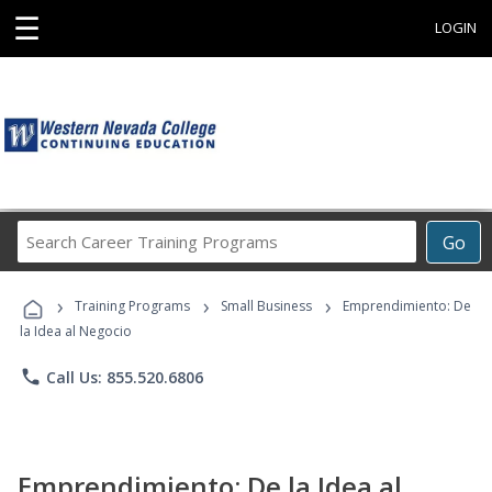
☰
LOGIN
Search
Go
Career
Training
›
›
›
Programs
Training Programs
Small Business
Emprendimiento: De
la Idea al Negocio
phone
Call Us: 855.520.6806
Emprendimiento: De la Idea al