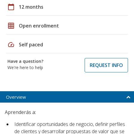
calendar_today
12 months
grid_on
Open enrollment
speed
Self paced
Have a question?
REQUEST INFO
We're here to help
Overview
Aprenderás a:
Identificar oportunidades de negocio, definir perfiles
de clientes y desarrollar propuestas de valor que se