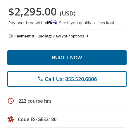
$2,295.00
(USD)
Affirm
Pay over time with
. See if you qualify at checkout.
Payment & Funding:
view your options
ENROLL NOW
Call Us: 855.520.6806
phone
schedule
222 course hrs
Code ES-GES2186