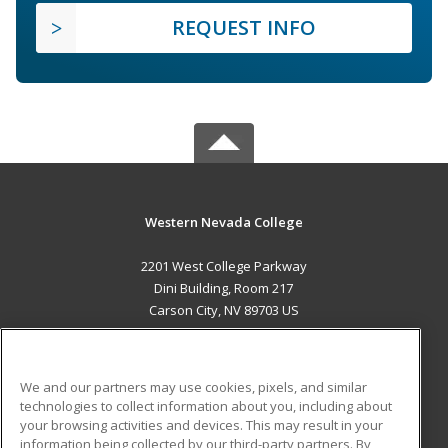
REQUEST INFO
Western Nevada College
2201 West College Parkway
Dini Building, Room 217
Carson City, NV 89703 US
MAIN CONTENT
Career Training
We and our partners may use cookies, pixels, and similar
technologies to collect information about you, including about
ADDITIONAL RESOURCES
your browsing activities and devices. This may result in your
information being collected by our third-party partners. By
Military
Student Blog